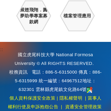
展翅飛翔．圓
夢助學專案募
檔案管理應用
款網
:::
國立虎尾科技大學 National Formosa
University © All RIGHTS RESERVED.
校務資訊
電話：886-5-6315000 傳真：886-
5-6315999 統一編號：64967512地址：
632301 雲林縣虎尾鎮文化路64號
個人資料保護安全政策
|
隱私權聲明
|
當事人
權利行使及申訴抱怨公告
|
資通安全管理政策