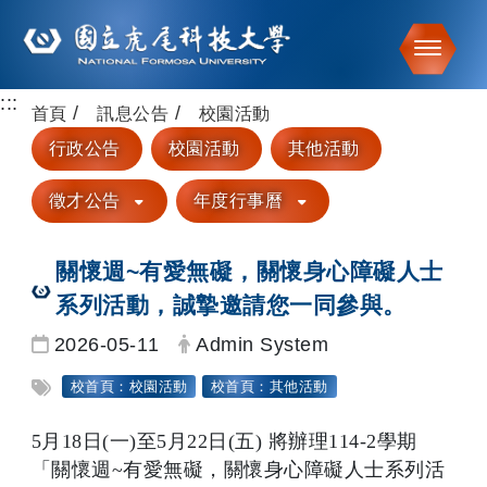
Toggle
:::
跳到主要內容
首頁
訊息公告
校園活動
行政公告
校園活動
其他活動
徵才公告
年度行事曆
關懷週~有愛無礙，關懷身心障礙人士
系列活動，誠摯邀請您一同參與。
日期：
發布者：
2026-05-11
Admin System
標籤：
校首頁：校園活動
校首頁：其他活動
5月18日(一)至5月22日(五) 將辦理114-2學期
「關懷週~有愛無礙，關懷身心障礙人士系列活