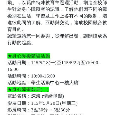
動」，以藉由特殊教育主題週活動，增進全校師
生對於身心障礙者的認識，了解他們因不同的障
礙別在生活、學習及工作上各有不同的限制，增
進彼此間的了解、互動與交流，達成校園融合教
育目的。
誠摯邀請您一同參與，從理解出發，讓關懷成為
行動的起點。
★身心障礙體驗活動
活動日期：
115/5/18(一)至115/5/22(五)10:00-
16:00
活動時間：10:00-16:00
活動地點：
學生活動中心一樓大廳
★身心障礙影展
(
一
)
電影名稱：
(
情緒障礙)
深海
影展日期：115年5月20日(星期三)
影展時間：
3
點
30
分
~ 5
點
30
分