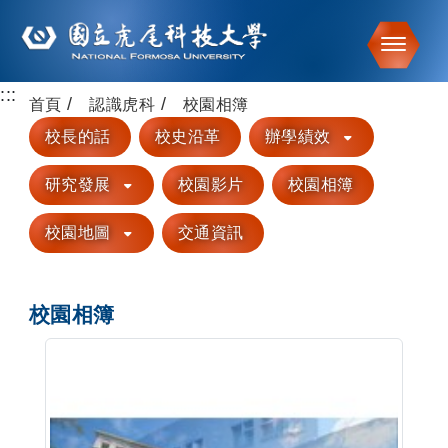
Toggle
:::
跳到主要內容
首頁
認識虎科
校園相簿
校長的話
校史沿革
辦學績效
研究發展
校園影片
校園相簿
校園地圖
交通資訊
校園相簿