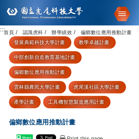
Toggle
:::
跳到主要內容
首頁
認識虎科
辦學績效
偏鄉數位應用推動計畫
發展典範科技大學計畫
教學卓越計畫
中部創新自造教育基地計畫
偏鄉數位應用推動計畫
雲林縣農民大學計畫
虎尾溪社區大學計畫
產學計畫
工具機智慧製造應用計畫
偏鄉數位應用推動計畫
Print this page
Share