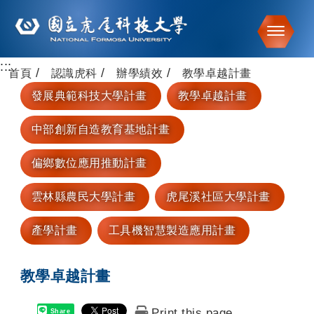
Toggle
:::
跳到主要內容
首頁
認識虎科
辦學績效
教學卓越計畫
發展典範科技大學計畫
教學卓越計畫
中部創新自造教育基地計畫
偏鄉數位應用推動計畫
雲林縣農民大學計畫
虎尾溪社區大學計畫
產學計畫
工具機智慧製造應用計畫
教學卓越計畫
Print this page
Share