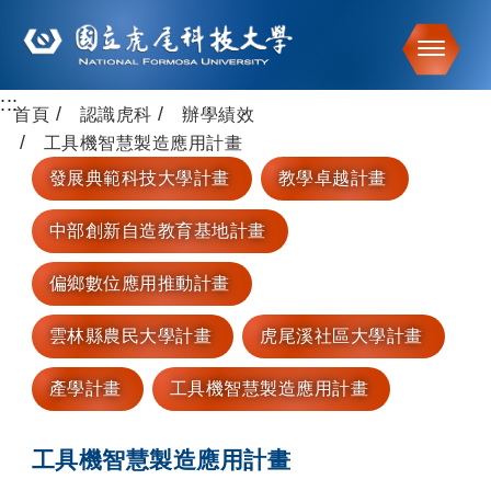
Toggle
:::
跳到主要內容
首頁
認識虎科
辦學績效
工具機智慧製造應用計畫
發展典範科技大學計畫
教學卓越計畫
中部創新自造教育基地計畫
偏鄉數位應用推動計畫
雲林縣農民大學計畫
虎尾溪社區大學計畫
產學計畫
工具機智慧製造應用計畫
工具機智慧製造應用計畫