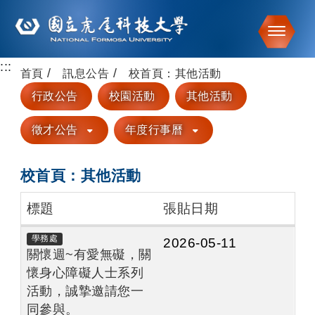
Toggle
:::
跳到主要內容
首頁
訊息公告
校首頁：其他活動
行政公告
校園活動
其他活動
徵才公告
年度行事曆
校首頁：其他活動
標題
張貼日期
學務處
2026-05-11
關懷週~有愛無礙，關
懷身心障礙人士系列
活動，誠摯邀請您一
同參與。