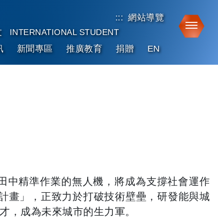
:::
網站導覽
Toggle
友
INTERNATIONAL STUDENT
訊
新聞專區
推廣教育
捐贈
EN
田中精準作業的無人機，將成為支撐社會運作
育計畫」，正致力於打破技術壁壘，研發能與城
人才，成為未來城市的生力軍。