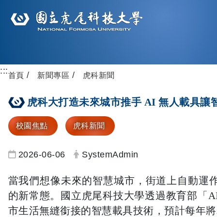
:::
首頁
新聞專區
虎科新聞
虎科大打造未來城市推手 AI 無人載具讓
校園焦點
虎科新聞
日期：
發布者：
2026-06-06
SystemAdmin
當我們想像未來的智慧城市，街道上自動運
的新常態。國立虎尾科技大學透過教育部「A
市生活無縫銜接的智慧載具技術，預計每年將