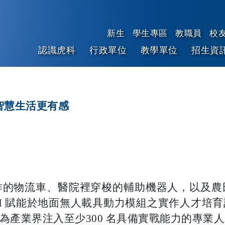
新生
學生專區
教職員
校
認識虎科
行政單位
教學單位
招生資
跳到主要內容
智慧生活更有感
作的物流車、醫院裡穿梭的輔助機器人，以及農
I 賦能於地面無人載具動力模組之實作人才培
為產業界注入至少300 名具備實戰能力的專業