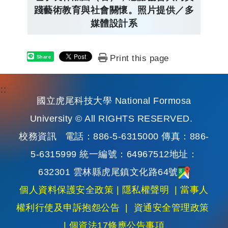
踐藝術教育與社會關懷。照片提供／多
媒體設計系
Print this page
Share
:::
國立虎尾科技大學 National Formosa
University © All RIGHTS RESERVED.
校務資訊
電話：886-5-6315000 傳真：886-
5-6315999 統一編號：64967512地址：
632301 雲林縣虎尾鎮文化路64號
個人資料保護安全政策
|
隱私權聲明
|
當事人
權利行使及申訴抱怨公告
|
資通安全管理政策
|
個資法17條應公告事項