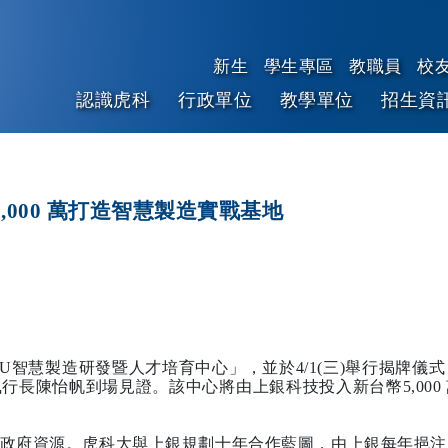
新生
學生專區
教職員
校
認識虎科
行政單位
教學單位
招生資
跳到主要內容
,000 萬打造智慧製造實戰基地
 NFU智慧製造研發暨人才培育中心」，並於4/1(三)舉行揭
行長陳怡帆到場見證。該中心將由上銀科技投入新台幣5,000
政府資源。虎科大與上銀規劃十年合作藍圖，由上銀每年挹注新臺