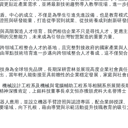
資更貼近產業需求，並將最新技術趨勢導入教學現場，進一步
盾。中心的成立，不僅是為學生引進先進設備，也是教育模
證照與研發能量，打造從學習到就業、從技術養成到創新研發
與高階製造人才培育，我們相信企業不只是尋找人才，更應
用的完整能力，未來成為引領台灣智慧製造的重要力量。
跨領域工程整合人才的基地，且完整對接政府的國家產業與
由單點技術培育進一步邁向跨領域整合人才養成，這不僅契
技身為全球領先品牌，長期深耕雲林並展現高度企業社會責
出，當年輕人能銜接至具前瞻性的企業穩定發展，家庭與社會
、機械設計工程系及機械與電腦輔助工程系等相關系所展開長期
教育的精神深獲肯定，上銀科技董事長卓文恒亦獲頒虎科大名譽博
器人應用，並設立機器手臂證照與認證專區，配合業師授課
要場域，向下扎根，藉由導覽與示範活動提升技職教育的吸引