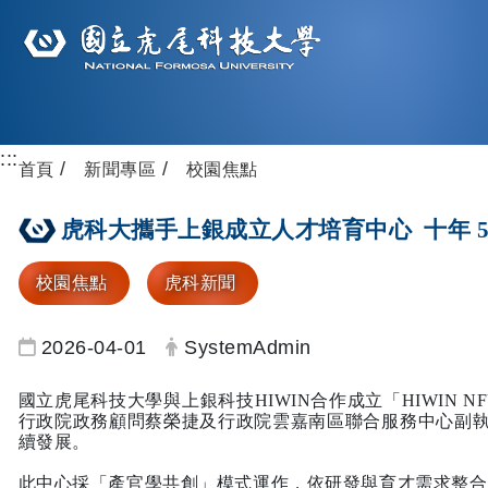
:::
首頁
新聞專區
校園焦點
虎科大攜手上銀成立人才培育中心 十年 5
校園焦點
虎科新聞
日期：
發布者：
2026-04-01
SystemAdmin
國立虎尾科技大學與上銀科技HIWIN合作成立「HIWIN
行政院政務顧問蔡榮捷及行政院雲嘉南區聯合服務中心副執
續發展。
此中心採「產官學共創」模式運作，依研發與育才需求整合