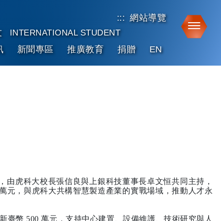
:::
網站導覽
Toggle
友
INTERNATIONAL STUDENT
訊
新聞專區
推廣教育
捐贈
EN
牌儀式，由虎科大校長張信良與上銀科技董事長卓文恒共同主持，
 萬元，與虎科大共構智慧製造產業的實戰場域，推動人才永
幣 500 萬元，支持中心建置、設備維護、技術研究與人