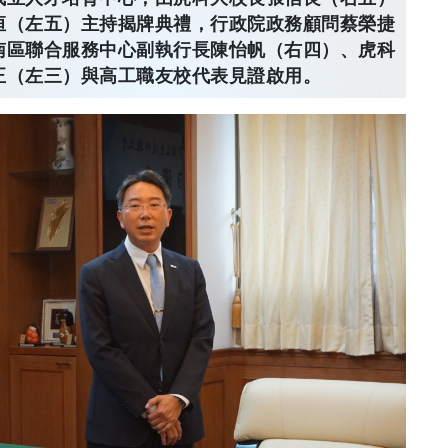
恒（左五）主持揭牌典禮，行政院政務顧問蔡榮捷
南區聯合服務中心副執行長陳怡帆（右四）、虎科
正（左三）與高工職友校代表見證啟用。