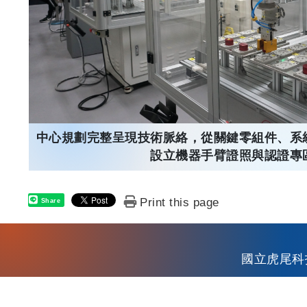
中心規劃完整呈現技術脈絡，從關鍵零組件、系
設立機器手臂證照與認證專
Print this page
Share
國立虎尾科技大學
校務資訊
電話：886-5-631500