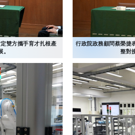
肯定雙方攜手育才扎根產
行政院政務顧問蔡榮捷
展。
整對