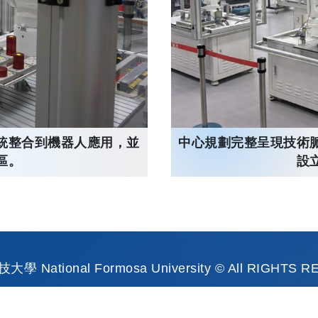
中心規劃完整呈現技術
統整合到機器人應用，並
設
區。
 National Formosa University © All RIGHTS 
0 傳真：886-5-6315999 統一編號：64967512地址