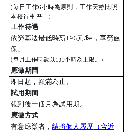
(
每日工作
6
小時為原則，工作天數比照
本校行事曆。
)
工作待遇
依勞基法最低時薪196元/時，
享勞健
保。
(
每月工作時數以130小時為上限。)
應徵期間
即日起，額滿為止。
試用期間
報到後一個月為試用期。
應徵方式
有意應徵者，
請
將個人
履歷
（含近