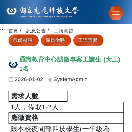
Toggle
:::
跳到主要內容
首頁
訊息公告
工讀實習
教師徵聘
職員徵聘
工讀實習
通識教育中心誠徵專案工讀生 (大工)
1名
日期：
發布者：
2026-01-02
SystemAdmin
需求人數
1
人，備取1-2人
應徵資格
限本校夜間部四技學生
(
一年級為