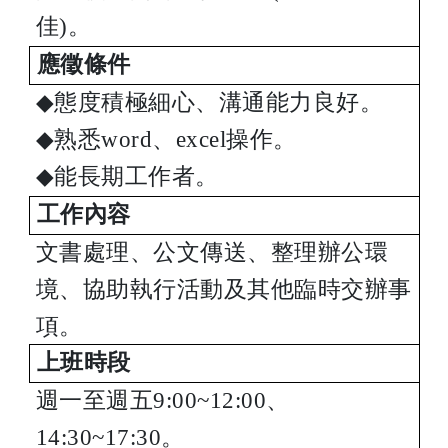
佳
)
。
應徵條件
◆
態度積極細心、溝通能力良好。
◆
熟悉
word
、
excel
操作。
◆
能長期工作者。
工作內容
文書處理、公文傳送、整理辦公環
境、協助
執行活動
及其他臨時交辦事
項
。
上班時段
週一至週五
9:00~12:00
、
14:30~17:30
。