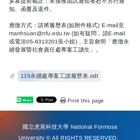
多寡提前截止；未接獲面試通知者恕不另行通
知、函覆及退件。
應徵方式：請將履歷表(如附件格式) E-mail至
manhsuan@nfu.edu.tw
(如有疑問，請E-mail
或電洽05-6313201張小姐)，主旨敘明「應徵永
續發展暨社會責任處專案工讀生」。
115永續處專案工讀履歷表.odt
Print this page
Share
:::
國立虎尾科技大學 National Formosa
University © All RIGHTS RESERVED.