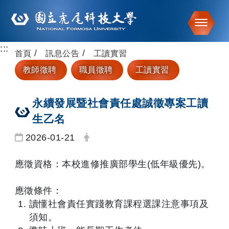
Toggle
:::
跳到主要內容
首頁
訊息公告
工讀實習
教師徵聘
職員徵聘
工讀實習
永續發展暨社會責任處誠徵專案工讀
生乙名
日期：
發布者：
2026-01-21
應徵資格：本校進修推廣部學生(低年級優先)。
應徵條件：
讀懂社會責任實踐教育課程選課注意事項及
須知。