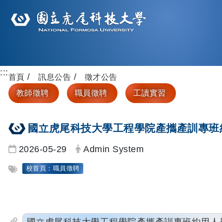
:::
首頁
訊息公告
徵才公告
教師徵聘
職員徵聘
工讀實習
國立虎尾科技大學工程學院產攜產訓專班約
日期：
發布者：
2026-05-29
Admin System
標籤：
校首頁：職員徵聘