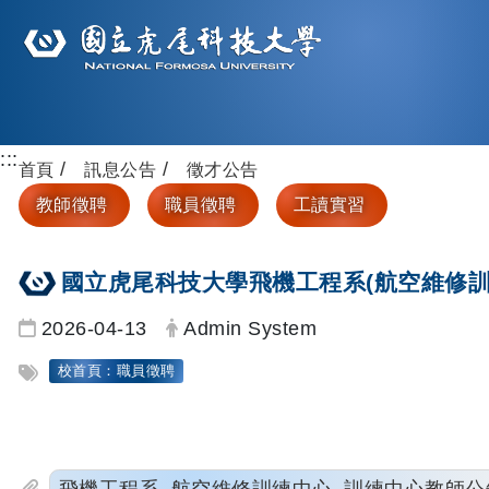
:::
首頁
訊息公告
徵才公告
教師徵聘
職員徵聘
工讀實習
國立虎尾科技大學飛機工程系(航空維修訓練
日期：
發布者：
2026-04-13
Admin System
標籤：
校首頁：職員徵聘