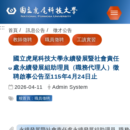
Toggle
:::
跳到主要內容
首頁
訊息公告
徵才公告
教師徵聘
職員徵聘
工讀實習
國立虎尾科技大學永續發展暨社會責任
處永續發展組助理員（職務代理人）徵
聘啟事公告至115年4月24日止
日期：
發布者：
2026-04-11
Admin System
標籤：
校首頁：職員徵聘
永續發展暨社會責任處永續發展組助理員_職務代