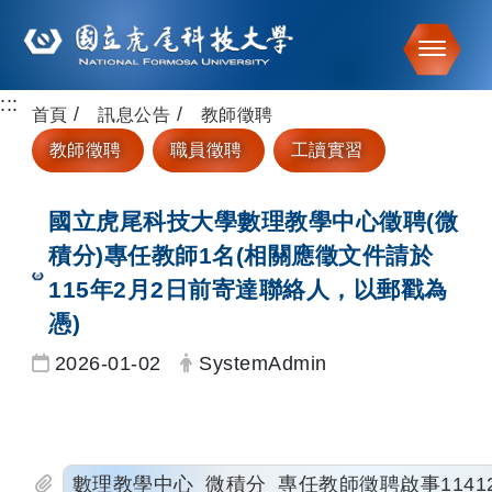
Toggle
:::
跳到主要內容
首頁
訊息公告
教師徵聘
教師徵聘
職員徵聘
工讀實習
國立虎尾科技大學數理教學中心徵聘(微
積分)專任教師1名(相關應徵文件請於
115年2月2日前寄達聯絡人，以郵戳為
憑)
日期：
發布者：
2026-01-02
SystemAdmin
數理教學中心_微積分_專任教師徵聘啟事1141231