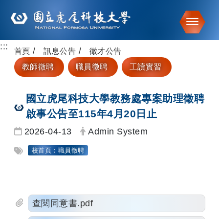
Toggle
:::
跳到主要內容
首頁
訊息公告
徵才公告
教師徵聘
職員徵聘
工讀實習
國立虎尾科技大學教務處專案助理徵聘
啟事公告至115年4月20日止
日期：
發布者：
2026-04-13
Admin System
標籤：
校首頁：職員徵聘
查閱同意書.pdf