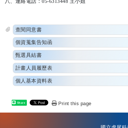
八、連絡電話：
05-6313448
王小姐
查閱同意書
個資蒐集告知函
甄選具結書
計畫人員履歷表
個人基本資料表
Print this page
Share
國立虎尾科技大學