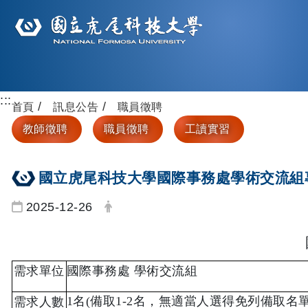
:::
首頁
訊息公告
職員徵聘
教師徵聘
職員徵聘
工讀實習
國立虎尾科技大學國際事務處學術交流組專
日期：
發布者：
2025-12-26
需求單位
國際事務處 學術交流組
1
名
(
備取
1-2
名，
無適當人選得免列備取名
需求人數