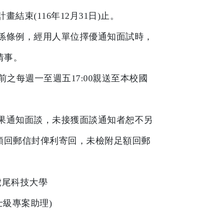
計畫結束
(116
年
12
月
31
日
)
止。
係條例，經用人單位擇優通知面試時，
情事。
前之每週一至週五
17:00
親送至本校國
果通知面談，未接獲面談通知者恕不另
額回郵信封俾利寄回，未檢附足額回郵
。
虎尾科技大學
士級專案助理
)