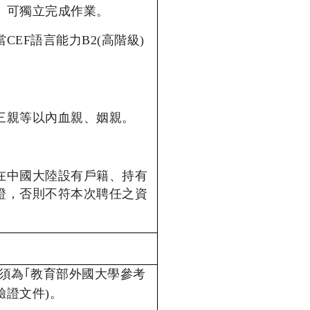
、可獨立完成作業。
當
CEF
語言能力
B2(
高階級
)
三親等以內血親、姻親。
。
在中國大陸設有戶籍、持有
證，否則不符本次聘任之資
須為｢教育部外國大學參考
驗證文件
)
。