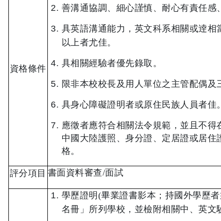
善溝通協調、細心謹慎、耐心有責任感
具英語溝通能力，英文科系相關或逹相
以上者尤佳
。
具相關經驗者
優先錄取。
資格條件
限非本校校長及用人單位之主管配偶及
具身心障礙證明者或原住民族人員者佳
應徵者應符合相關法令規範，並且不得
中國大陸護照、身分證、定居證或居住
格。
書面資料審查
/
面試
評分項目
學歷證明
(
畢業證書影本；持國外學歷者
名冊」所列學校，並檢附相關中、英文