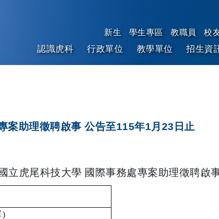
新生
學生專區
教職員
校
認識虎科
行政單位
教學單位
招生資
跳到主要內容
案助理徵聘啟事 公告至115年1月23日止
國立虎尾科技大學 國際事務處專案助理徵聘啟
單
)