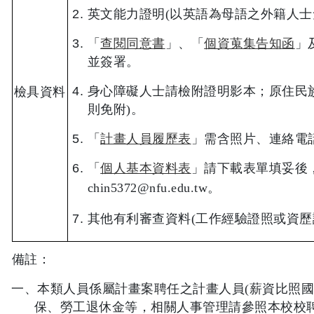
英文能力證明
(
以英語為母語之外籍人士
「
查閱同意書
」、「
個資蒐集告知函
」
並簽署。
身心障礙人士請檢附證明影本；原住民
檢具資料
則免附
)
。
「
計畫人員履歷表
」需含照片、連絡電
「
個人基本資料表
」
請下載表單填妥後
chin5372@nfu.edu.tw
。
其他有利審查資料
(
工作經驗證照或資歷
備註：
一、本類人員係屬計畫案聘任之計畫人員
(
薪資比照
保、勞工退休金等，相關人事管理請參照本校校