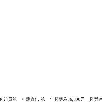
究組員第一年薪資
)
，第一年起薪為
36,300
元，具勞健