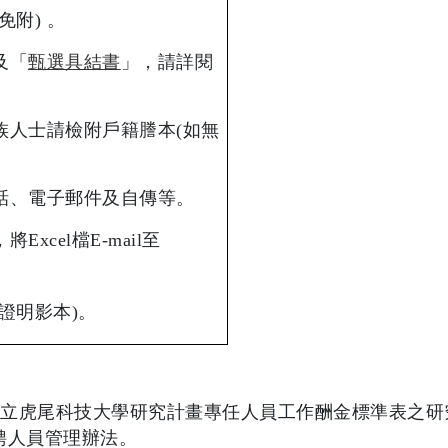
免附
)
。
及「
甄選具結書
」，請詳閱
族人士請檢附戶籍謄本
(
如無
話、電子郵件及自傳等。
，將
Excel
檔
E-mail
至
證明影本
)
。
國立虎尾科技大學研究計畫專任人員工作酬金標準表之研
聘人員管理辦法。