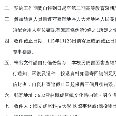
二、契約工作期間自報到日起至第二期高等教育深耕
三、參加甄選人員應遵守臺灣地區與大陸地區人民關
須配合用人單位確認有無該條例第
9
條之
1
所定之
四、收件截止日期：
115
年
1
月
23
日前寄達或於截止日
際事務處。
五、寄出文件請自行備份留存，本校另依書面審查結
行通知、函復及退件，投遞資料如需寄回請附足
信封者，自資料寄達截止日起保留三個月後銷毀
六、郵寄地址：
632
雲林縣虎尾鎮文化路
64
號
-
國立
七、收件人：國立虎尾科技大學 國際事務處
(
應徵學