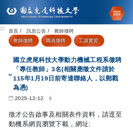
Toggle
:::
跳到主要內容
首頁
訊息公告
教師徵聘
教師徵聘
職員徵聘
工讀實習
國立虎尾科技大學動力機械工程系徵聘
「專任教師」3名(相關應徵文件請於
115年1月19日前寄達聯絡人，以郵戳
為憑)
日期：
發布者：
2025-12-12
徵才公告啟事及相關表件資料，請逕至
動機系網頁瀏覽下載，網址: