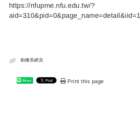
https://nfupme.nfu.edu.tw/?
aid=310&pid=0&page_name=detail&iid=
連結
動機系網頁
Print this page
Share