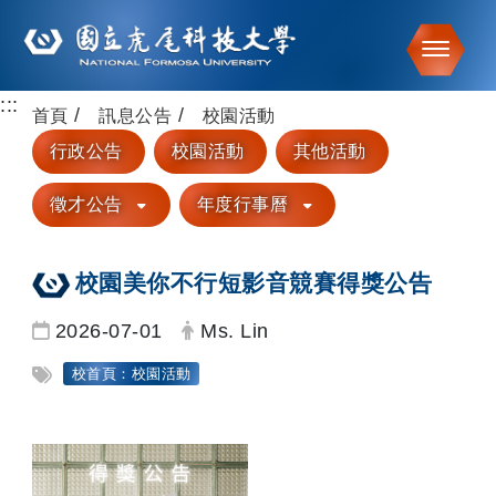
Toggle
:::
跳到主要內容
首頁
訊息公告
校園活動
行政公告
校園活動
其他活動
徵才公告
年度行事曆
校園美你不行短影音競賽得獎公告
日期：
發布者：
2026-07-01
Ms. Lin
標籤：
校首頁：校園活動
SDGs4
SDGs3