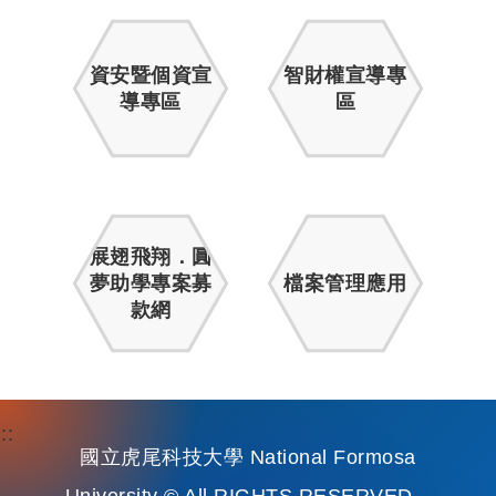
資安暨個資宣
智財權宣導專
導專區
區
展翅飛翔．圓
夢助學專案募
檔案管理應用
款網
:::
國立虎尾科技大學 National Formosa