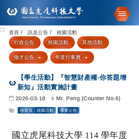
Toggle
:::
跳到主要內容
首頁
訊息公告
校園活動
行政公告
校園活動
其他活動
徵才公告
年度行事曆
【學生活動】『智慧財產權-你答題增
新知』活動實施計畫
日期：
發布者：
2026-03-18
Mr. Peng (Counter No.6)
標籤：
校首頁：校園活動
重要公告
生活組
有獎徵答
智慧財產權
國立虎尾科技大學 114 學年度