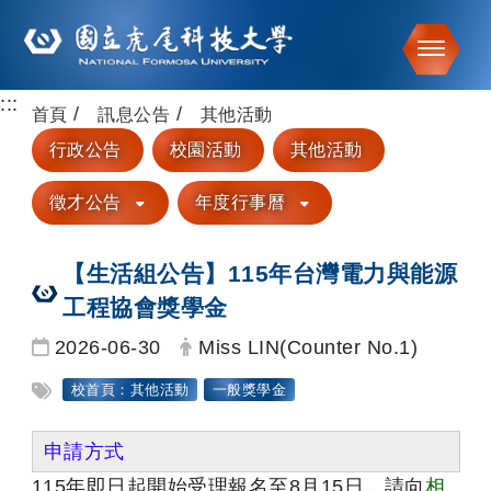
Toggle
:::
跳到主要內容
首頁
訊息公告
其他活動
行政公告
校園活動
其他活動
徵才公告
年度行事曆
【生活組公告】115年台灣電力與能源
工程協會獎學金
日期：
發布者：
2026-06-30
Miss LIN(Counter No.1)
標籤：
校首頁：其他活動
一般獎學金
申請方式
115年即日起開始受理報名至8月15日，請向
相