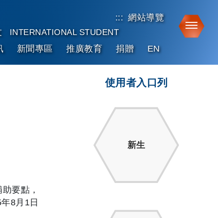
:::
網站導覽
Toggle
友
INTERNATIONAL STUDENT
訊
新聞專區
推廣教育
捐贈
EN
使用者入口列
新生
補助要點，
年8月1日