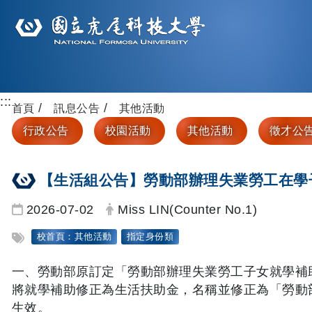
:::
首頁
訊息公告
其他活動
行政公告
校園活動
其他活動
徵才公
【生活組公告】勞動部辦理失業勞工在學
日期：
發布者：
2026-07-02
Miss LIN(Counter No.1)
標籤：
校首頁：其他活動
指定身份類
一、勞動部原訂定「勞動部辦理失業勞工子女就學補助
將就學補助修正為生活扶助金，名稱並修正為「勞動部
生效。