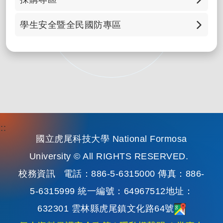
科研採購招標資訊公告
學生安全暨全民國防專區
政府電子採購網
兵役資訊
綠色生活資訊網
全民國防教育、防治學生藥物濫用資源網
防治學生藥物濫用資源網
防制（校園）霸凌專區
:::
國立虎尾科技大學 National Formosa
165 全民防騙網
University © All RIGHTS RESERVED.
校務資訊
電話：886-5-6315000 傳真：886-
詐騙防制專區
5-6315999 統一編號：64967512地址：
交通安全月
632301 雲林縣虎尾鎮文化路64號