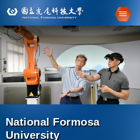
Toggle
跳到主要內容
National Formosa
University