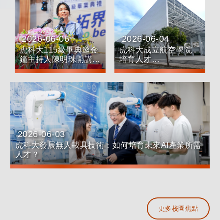
2026-06-06
2026-06-04
日期：
日期：
虎科大115級畢典邀金
虎科大成立航空學院
鐘主持人陳明珠開講
培育人才
勉畢業生先勇敢、再完
美
2026-06-03
日期：
虎科大發展無人載具技術：如何培育未來AI產業所需
人才？
更多校園焦點