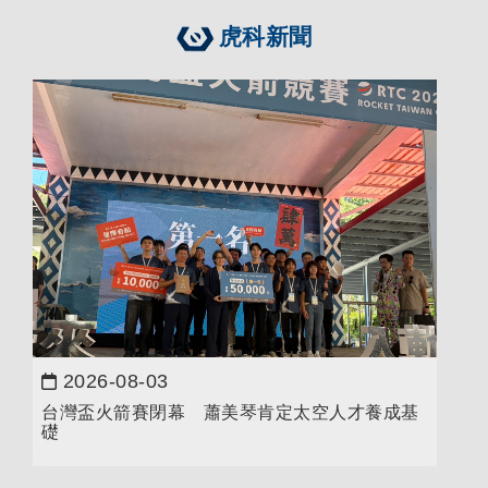
虎科新聞
2026-08-03
日期：
台灣盃火箭賽閉幕 蕭美琴肯定太空人才養成基
礎