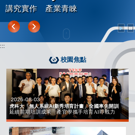
多元文化 共構學習力
往下導覽
:::
校園焦點
2026-08-03
日期：
虎科大「無人系統AI
新秀培育計畫」全國率先開訓
延續前期培訓成果 產官學攜手培育
AI
即戰力