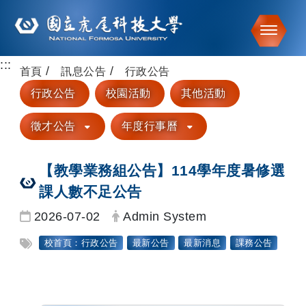
Toggle
:::
跳到主要內容
首頁
訊息公告
行政公告
行政公告
校園活動
其他活動
徵才公告
年度行事曆
【教學業務組公告】114學年度暑修選
課人數不足公告
日期：
發布者：
2026-07-02
Admin System
標籤：
校首頁：行政公告
最新公告
最新消息
課務公告