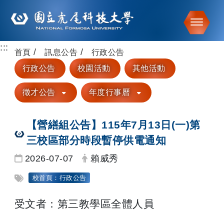
Toggle
:::
跳到主要內容
首頁
訊息公告
行政公告
行政公告
校園活動
其他活動
徵才公告
年度行事曆
【營繕組公告】115年7月13日(一)第
三校區部分時段暫停供電通知
日期：
發布者：
2026-07-07
賴威秀
標籤：
校首頁：行政公告
受文者：第三教學區全體人員