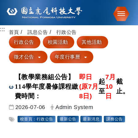
Toggle
:::
跳到主要內容
首頁
訊息公告
行政公告
行政公告
校園活動
其他活動
徵才公告
年度行事曆
【教學業務組公告】
即日
7月
起
截
114學年度暑修課程繳
(原7月
10
至
止。
費時間：
8日)
日
日期：
發布者：
2026-07-06
Admin System
標籤：
校首頁：行政公告
最新公告
最新消息
課務公告