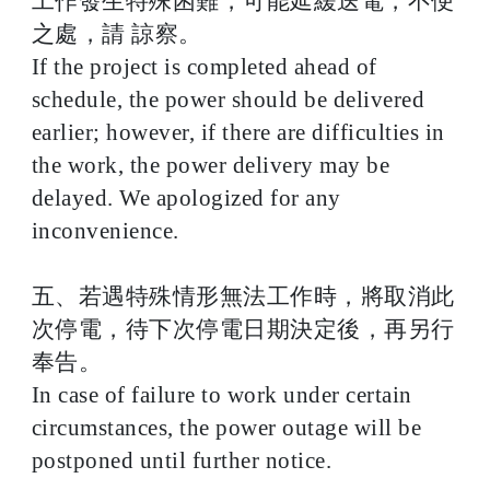
工作發生特殊困難，可能延緩送電，不便
之處，請 諒察。
If the project is completed ahead of
schedule, the power should be delivered
earlier; however, if there are difficulties in
the work, the power delivery may be
delayed. We apologized for any
inconvenience.
五、若遇特殊情形無法工作時，將取消此
次停電，待下次停電日期決定後，再另行
奉告。
In case of failure to work under certain
circumstances, the power outage will be
postponed until further notice.