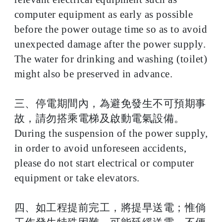
computer equipment as early as possible
before the power outage time so as to avoid
unexpected damage after the power supply.
The water for drinking and washing (toilet)
might also be preserved in advance.
三、停電期間內，為避免發生不可預期事
故，請勿搭乘電梯及啟動電氣設備。
During the suspension of the power supply,
in order to avoid unforeseen accidents,
please do not start electrical or computer
equipment or take elevators.
四、如工程提前完工，將提早送電；惟倘