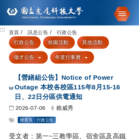
Toggle
:::
跳到主要內容
首頁
訊息公告
行政公告
行政公告
校園活動
其他活動
徵才公告
年度行事曆
【營繕組公告】Notice of Power
Outage 本校各校區115年8月15-16
日、22日分區供電通知
日期：
發布者：
2026-07-06
賴威秀
標籤：
校首頁：行政公告
受文者：第一~三教學區、宿舍區及高鐵