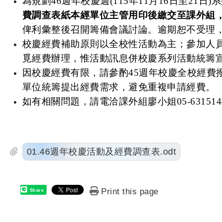
為規劃46週年校慶週(115年11月16日至21日
費調查表紙本經單位主管用印後繳交至課外組，並
俾利彙整後召開籌備會議討論。逾期恕不受理
校慶經費補助原則以全校性活動為主；參加人
覓經費辦理，惟活動訊息併校慶系列活動統籌
因校慶經費有限，請參酌45週年校慶全校經費
單位統籌提出經費需求，避免重複申請經費。
如有相關問題，請電洽課外組廖小姐05-631514
01.46週年校慶活動及經費調查表.odt
Print this page
Share