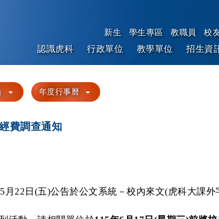
新生
學生專區
教職員
校
認識虎科
行政單位
教學單位
招生資
跳到主要內容
告
年度行事曆
及經費調查通知
5月22日(五)公告於公文系統－校內來文(虎科大課外