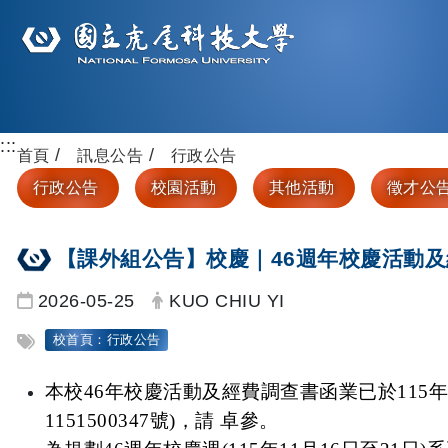
:::
首頁
訊息公告
行政公告
行政公告
校園活動
其他活動
徵才公
【課外組公告】校慶｜46週年校慶活動
日期：
發布者：
2026-05-25
KUO CHIU YI
標籤：
校首頁：行政公告
本校46年校慶活動及經費調查書函業已於115年
1151500347號)，請 卓參。