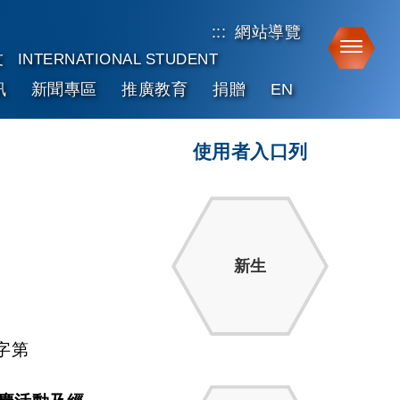
:::
網站導覽
Toggle
友
INTERNATIONAL STUDENT
訊
新聞專區
推廣教育
捐贈
EN
使用者入口列
新生
字第