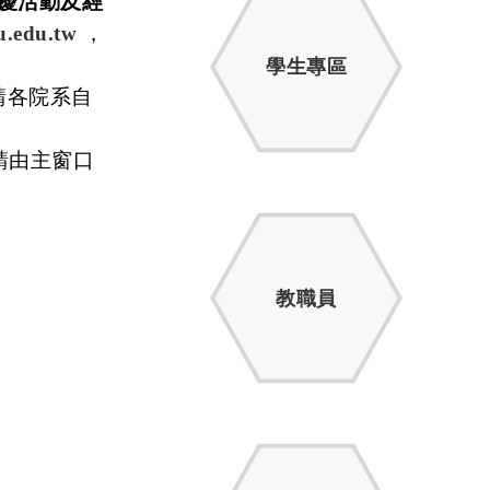
校慶活動及經
u.edu.tw
，
學生專區
請各院系自
請由主窗口
教職員