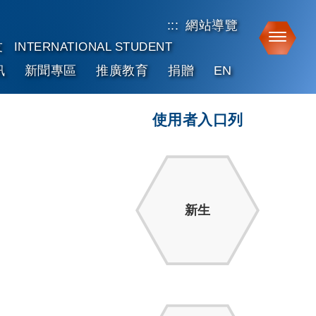
:::
網站導覽
Toggle
友
INTERNATIONAL STUDENT
訊
新聞專區
推廣教育
捐贈
EN
使用者入口列
新生