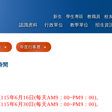
新生
學生專區
教職員
校
認識虎科
行政單位
教學單位
招生資
跳到主要內容
告
年度行事曆
時間
115年6月16日(每天AM9：00~PM9：00)。
115年6月30日
(每天AM9：00~PM9：00)
。