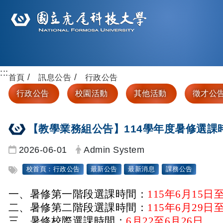
:::
首頁
訊息公告
行政公告
行政公告
校園活動
其他活動
徵才公
【教學業務組公告】114學年度暑修選課
日期：
發布者：
2026-06-01
Admin System
標籤：
校首頁：行政公告
最新公告
最新消息
課務公告
一、
暑修第一階段選課時間：
115年6月15日至
二、
暑修第二階段選課時間：
115年6月29日至
三、暑修校際選課時間：
6月22至6月26日。