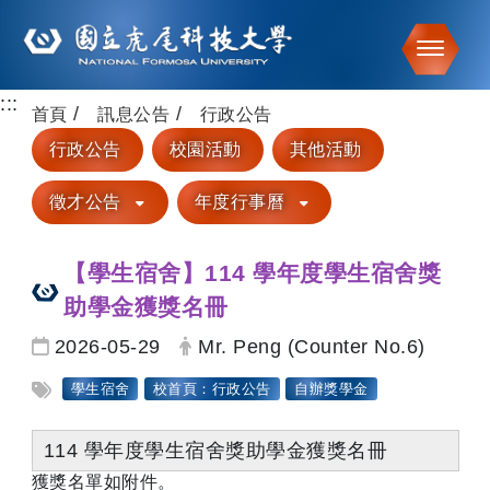
Toggle
:::
跳到主要內容
首頁
訊息公告
行政公告
行政公告
校園活動
其他活動
徵才公告
年度行事曆
【學生宿舍】114 學年度學生宿舍獎
助學金獲獎名冊
日期：
發布者：
2026-05-29
Mr. Peng (Counter No.6)
標籤：
學生宿舍
校首頁：行政公告
自辦獎學金
114 學年度學生宿舍獎助學金獲獎名冊
獲獎名單如附件。