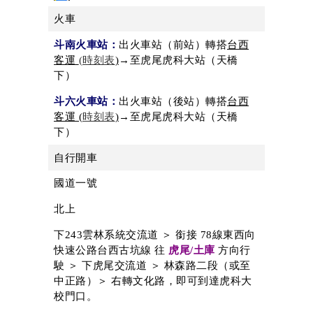
火車
斗南火車站：
出火車站（前站）轉搭
台西
客運
(時刻表
)
→至虎尾虎科大站（天橋
下）
斗六火車站：
出火車站（後站）轉搭
台西
客運 (
時刻表
)
→
至虎尾虎科大站（天橋
下）
自行開車
國道一號
北上
下243雲林系統交流道 ＞ 銜接
78
線東西向
快速公路台西古坑線 往
虎尾
/
土庫
方向行
駛 ＞ 下虎尾交流道 ＞ 林森路二段（或至
中正路）＞ 右轉文化路，即可到達虎科大
校門口。