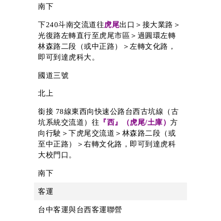
南下
下240斗南交流道往
虎尾
出口
＞
接大業路
＞
光復路左轉直行至虎尾市區
＞
過圓環左轉
林森路二段（或中正路）
＞
左轉文化路，
即可到達虎科大。
國道三號
北上
銜接
78
線東西向快速公路台西古坑線（古
坑系統交流道）往
『西』（虎尾
/
土庫）
方
向行駛＞下虎尾交流道
＞
林森路二段（或
至中正路）＞
右轉文化路，即可到達虎科
大校門口。
南下
客運
台中客運與台西客運聯營