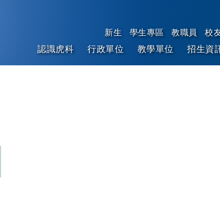
新生
學生專區
教職員
校
認識虎科
行政單位
教學單位
招生資
跳到主要內容