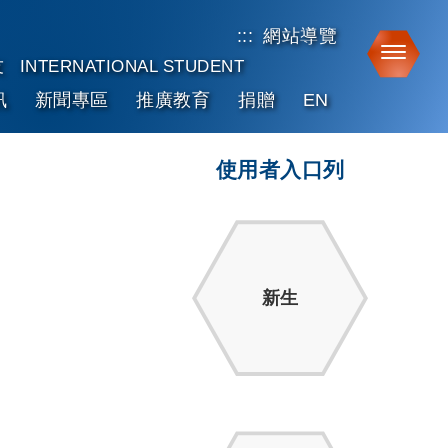
:::
網站導覽
Toggle
友
INTERNATIONAL STUDENT
訊
新聞專區
推廣教育
捐贈
EN
使用者入口列
新生