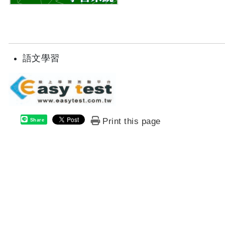
語文學習
Print this page
Share