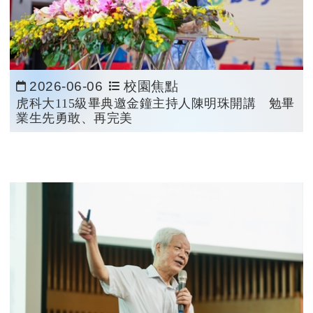
2026-06-06
校園焦點
日期：
虎科大115級畢典邀金鐘主持人陳明珠開講 勉畢
業生先勇敢、再完美