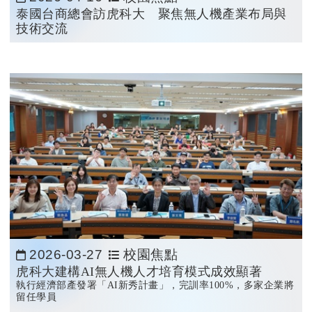
日期：
泰國台商總會訪虎科大 聚焦無人機產業布局與
技術交流
2026-03-27
校園焦點
日期：
虎科大建構AI無人機人才培育模式成效顯著
執行經濟部產發署「AI新秀計畫」，完訓率100%，多家企業將
留任學員