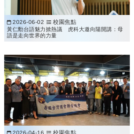
2026-06-02
校園焦點
日期：
黃仁勳台語魅力掀熱議 虎科大邀向陽開講：母
語是走向世界的力量
2026-04-16
校園焦點