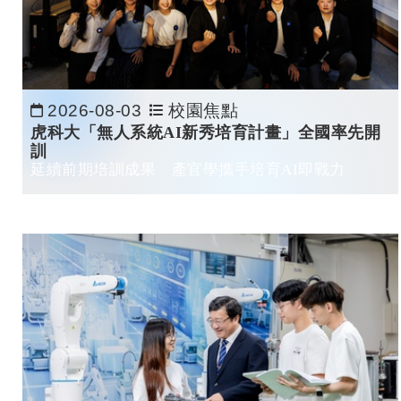
2026-08-03
校園焦點
日期：
虎科大「無人系統AI
新秀培育計畫」全國率先開
訓
延續前期培訓成果 產官學攜手培育
AI
即戰力