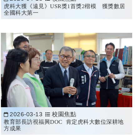
日期：
虎科大獲《遠見》USR獎1首獎2楷模 獲獎數居
全國科大第一
2026-03-13
校園焦點
日期：
教育部長訪視福興DOC 肯定虎科大數位深耕地
方成果