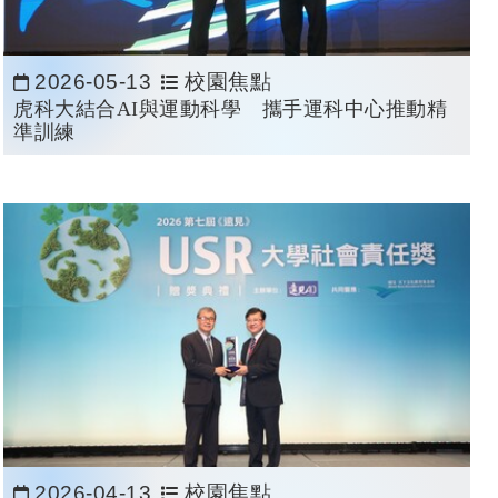
2026-05-13
校園焦點
日期：
虎科大結合AI與運動科學 攜手運科中心推動精
準訓練
2026-04-13
校園焦點