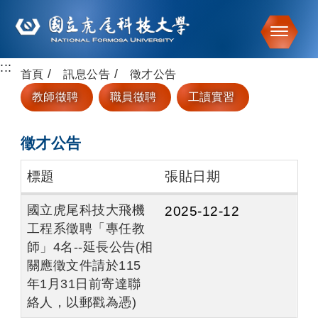
Toggle
:::
跳到主要內容
首頁
訊息公告
徵才公告
教師徵聘
職員徵聘
工讀實習
徵才公告
標題
張貼日期
國立虎尾科技大飛機
2025-12-12
工程系徵聘「專任教
師」4名--延長公告(相
關應徵文件請於115
年1月31日前寄達聯
絡人，以郵戳為憑)