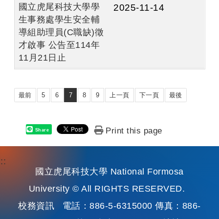
國立虎尾科技大學學
2025-11-14
生事務處學生安全輔
導組助理員(C職缺)徵
才啟事 公告至114年
11月21日止
最前
5
6
7
8
9
上一頁
下一頁
最後
Print this page
Share
:::
國立虎尾科技大學 National Formosa
University © All RIGHTS RESERVED.
校務資訊
電話：886-5-6315000 傳真：886-