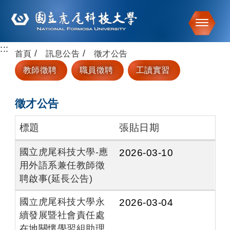
Toggle
:::
跳到主要內容
首頁
訊息公告
徵才公告
教師徵聘
職員徵聘
工讀實習
徵才公告
標題
張貼日期
國立虎尾科技大學-應
2026-03-10
用外語系兼任教師徵
聘啟事(延長公告)
國立虎尾科技大學永
2026-03-04
續發展暨社會責任處
在地關懷學習組助理