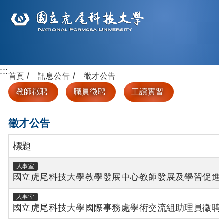
:::
首頁
訊息公告
徵才公告
教師徵聘
職員徵聘
工讀實習
徵才公告
標題
人事室
國立虎尾科技大學教學發展中心教師發展及學習促進組
人事室
國立虎尾科技大學國際事務處學術交流組助理員徵聘啟