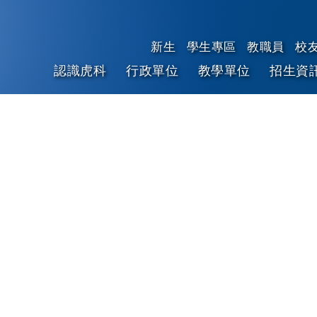
新生
學生專區
教職員
校
認識虎科
行政單位
教學單位
招生資
跳到主要內容