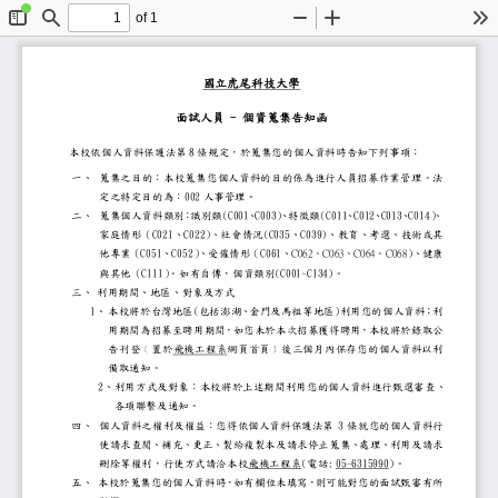
of 1
Toggle
Find
Zoom
Zoom
To
Sidebar
Out
In
國立虎尾科技大學
面試人員
-
個資蒐集告知函
本校依個人資料保護法第
8
條規定，於蒐集您的個人資料時
一、
蒐集之目的：本校蒐集您個人資料的目的
定之特定目的為：
002
人事管理。
二、
蒐集個人資料類別
：
識別類
(C001
、
C003)
、
特徵類
（
C011
、
C012
、
C013
、
C014
）
、
家庭情形（
C021
、
C022
）
、社會情況
(C035
、
C039)
、教育、考選、技
他專業（
C051
、
C052
）
、受僱情形（
C061
、
、
、
、
）
、健康
C062
C063
C064
C068
與其他（
C111
）
。如有自傳，個資類別
(C001~C134)
。
三、
利用期間、地區、對象及方式
1
、
本校將於台灣地區
(
包括澎湖、金門及馬祖等地區
)
利用您的個人資
用期間為招募至聘用期間，如您未於本次
告刊登﹝置於飛機工程系網頁首頁﹞後三
備取通知。
2
、
利用方式及對象：本校將於上述期間利
各項聯繫及通知。
四、
個人資料之權利及權益：您得依個人資料
3
條就您的個人資
使請求查閱、補充、更正、製給複製本及請
05-6315990)
。
刪除等權利，行使方式請洽本校飛機工程
(
電話
:
五、
本校於蒐集您的個人資料時，如有欄位未填