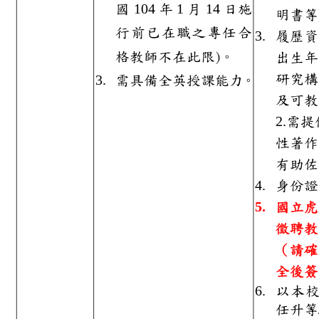
國
104
年
1
月
14
日施
明
行前已在職之專任
3.
履
格教師不在此限
)
。
出
研
3.
需具備全英授課能力
。
及
2.
需
性
有
4.
身
5.
國
徵
（
全
6.
以
任