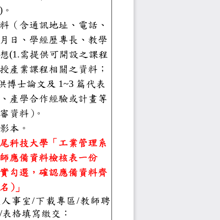
書等
)
。
合
歷資料（含通訊地址、電話、
生年月日、學經歷專長、教學
究構想
(1.
需提供可開設之課程
可教授產業課程相關之資料
；
提供博士論文及
1~3
篇代表
著作、產學合作經驗或計畫等
助佐審資
料
）
。
份證影本。
立虎尾科技大學「工業
管理系
聘教師應備資料
檢
核
表一份
請確實勾選，確認應備
資料齊
後簽名
）
」
本校人事室
/
下載專區
/
教師聘
升等
/
表格
填寫繳交
：