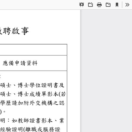
Current
Presentation
Open
Print
Download
To
View
Mode
師
徵聘
啟事
應備申請資料
資料
：
士、碩士、博士學位證明書及
士、碩士、博士成績單影本
(
若
國外學歷請加附外交機構
之認
文件
)
。
歷證明：如教師證書影本、業
民
實務經驗證明
(
離職或服務證