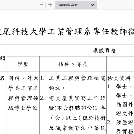
Zoom
Zoom
Out
In
立虎尾科技大學
工業管理
系
專
任教
應徵資格
名額
學歷
條件、專長
名
國內、外大
1.
工業工程與管理
相關
檢具
1.
學
學
具
工業工
領域。
學
程與管理
領
2.
需
具產業實務工作經
為
域
博士學位
驗
(
不含教職部份
)
1
年
證
（含）
以上
（
但於技
術
2.
經
及職業教育法中華
界