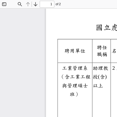
of 2
Toggle
Find
Previous
Next
Sidebar
國
聘任
聘用單位
職稱
工業管理
系
助理教
2
（含
工業工程
授
(
含
)
與管理
碩士
以上
班）